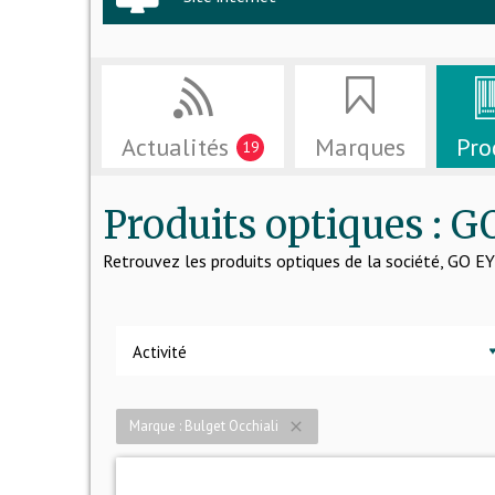
Actualités
Marques
Pro
19
Produits optiques :
Retrouvez les produits optiques de la société, G
Activité
Marque : Bulget Occhiali
close