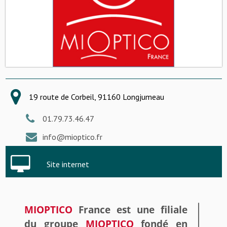
19 route de Corbeil, 91160 Longjumeau
01.79.73.46.47
info@mioptico.fr
Site internet
MIOPTICO
France est une
filia
le
du groupe
MIOPTICO
fondé en