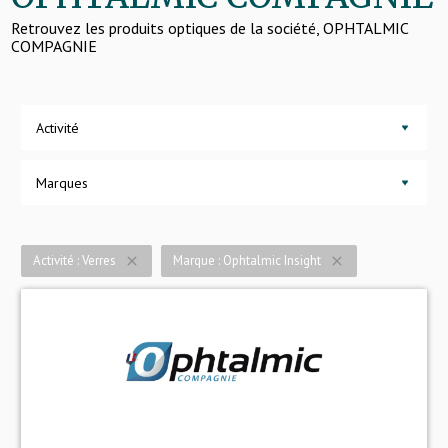
Retrouvez les produits optiques de la société, OPHTALMIC
COMPAGNIE
Activité
Marques
Activité : Verres
Marque : Ophtalmic Insight
close
close