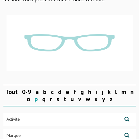
Tout
0-9
a
b
c
d
e
f
g
h
i
j
k
l
m
n
o
p
q
r
s
t
u
v
w
x
y
z