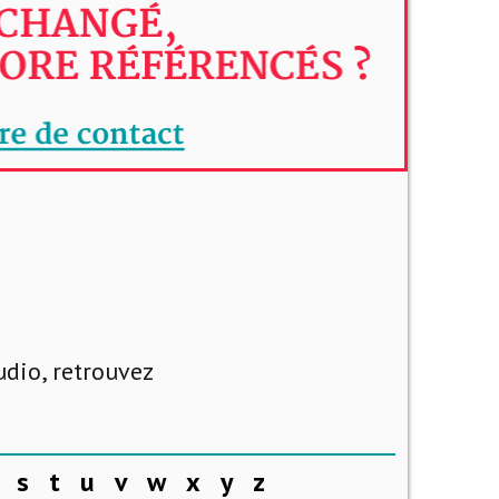
udio, retrouvez
s
t
u
v
w
x
y
z