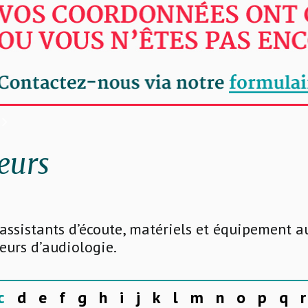
eurs
 assistants d’écoute, matériels et équipement a
seurs d’audiologie.
c
d
e
f
g
h
i
j
k
l
m
n
o
p
q
r