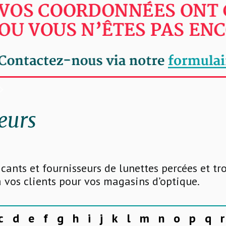
eurs
icants et fournisseurs de lunettes percées et t
 vos clients pour vos magasins d’optique.
c
d
e
f
g
h
i
j
k
l
m
n
o
p
q
r