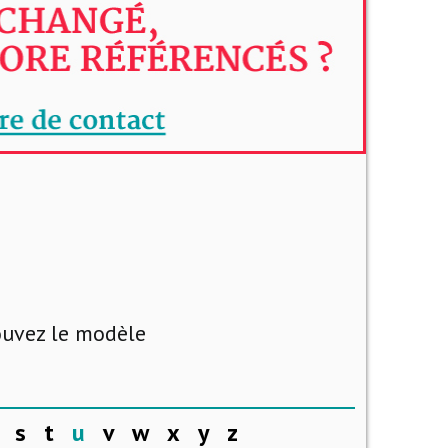
rouvez le modèle
s
t
u
v
w
x
y
z