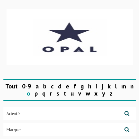
Tout
0-9
a
b
c
d
e
f
g
h
i
j
k
l
m
n
o
p
q
r
s
t
u
v
w
x
y
z