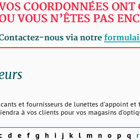
eurs
icants et fournisseurs de lunettes d’appoint et 
endra à vos clients pour vos magasins d’optiq
c
d
e
f
g
h
i
j
k
l
m
n
o
p
q
r