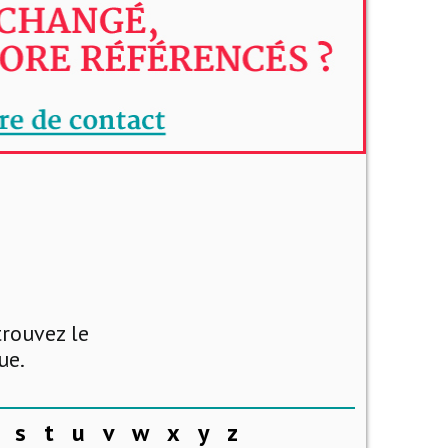
trouvez le
ue.
s
t
u
v
w
x
y
z