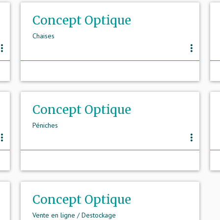
Concept Optique
Chaises
e_vert
more_vert
Concept Optique
Péniches
e_vert
more_vert
Concept Optique
Vente en ligne / Destockage