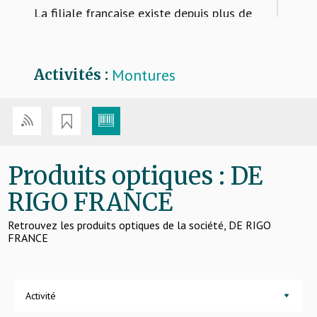
La filiale française existe depuis plus de
vingt ans !
Nous vous accompagnons avec un
portefeuille de marques et de licences
vous permettant d’être présent sur tous
Montures
Activités :
les segments du marché français.
Produits optiques : DE
RIGO FRANCE
Retrouvez les produits optiques de la société, DE RIGO
FRANCE
Activité