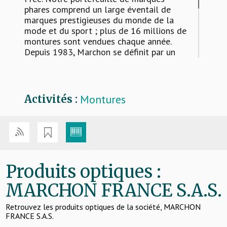
phares comprend un large éventail de
marques prestigieuses du monde de la
mode et du sport ; plus de 16 millions de
montures sont vendues chaque année.
Depuis 1983, Marchon se définit par un
personnel hautement qualifié, un design
innovant et une technologie de pointe.
C’est cet engagement allié à la passion,
qui a contribué à consolider notre
Montures
Activités :
excellente réputation sur le marché.
Produits optiques :
MARCHON FRANCE S.A.S.
Retrouvez les produits optiques de la société, MARCHON
FRANCE S.A.S.