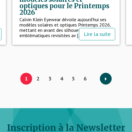
optiques pour le Printemps
2026
Calvin Klein Eyewear dévoile aujourd'hui ses
modèles solaires et optiques Printemps 2026,
mettant en avant des silhouettes
Lire la suite
emblématiques revisitées av [...]
1
2
3
4
5
6
Inscription à la Newsletter