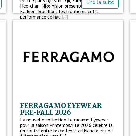
Portée par Virgil van Dijk, Sam Kerr et Hwang
Lire la suite
Hee-chan, Nike Vision présente Zeus Rise et
Radeon, brouillant les frontières entre
performance de hau [...]
FERRAGAMO EYEWEAR
PRE-FALL 2026
La nouvelle collection Ferragamo Eyewear
pour la saison Printemps/Été 2026 célèbre la
rencontre entre l'excellence artisanale et une
élégance résolume [...]