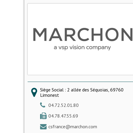
Siège Social : 2 allée des Séquoïas, 69760
Limonest
04.72.52.01.80
04.78.47.55.69
csfrance@marchon.com