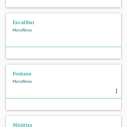
Excalibur
Microfibres
Fontana
Microfibres
more_vert
Minitiss