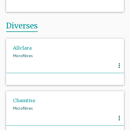
Diverses
Allclara
Microfibres
more_vert
Chamtiss
Microfibres
more_vert