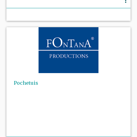
more_vert
Pochetuis