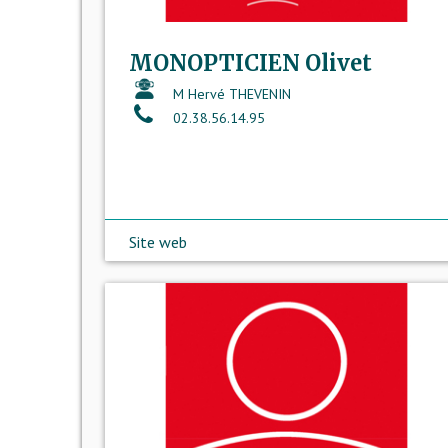
MONOPTICIEN Olivet
M Hervé THEVENIN
02.38.56.14.95
Site web