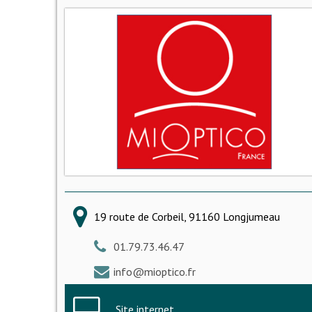
19 route de Corbeil, 91160 Longjumeau
01.79.73.46.47
info@mioptico.fr
Site internet