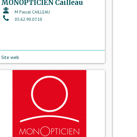
MONOPTICIEN Cailleau
M Pascal CAILLEAU
05.62.90.07.10
Site web