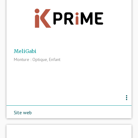
MeliGabi
Monture : Optique, Enfant
more_vert
Site web