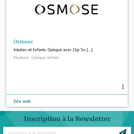
Osmose
Adultes et Enfants. Optique avec Clip So [...]
Monture : Optique, Enfant
more_vert
Site web
Inscription à la Newsletter