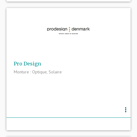
Pro Design
Monture : Optique, Solaire
more_vert