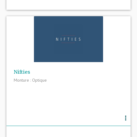
Nifties
Monture : Optique
more_vert