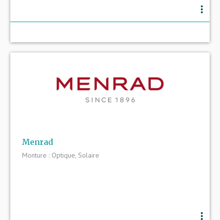
more_vert
Menrad
Monture : Optique, Solaire
more_vert