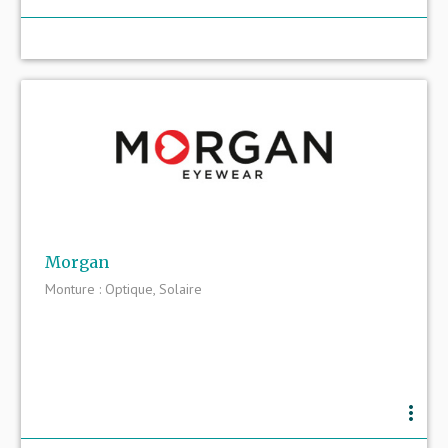
Morgan
Monture : Optique, Solaire
more_vert