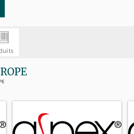
duits
EUROPE
OPE