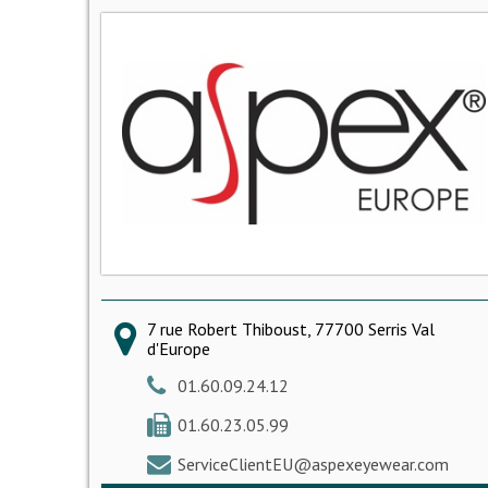
7 rue Robert Thiboust, 77700 Serris Val
d'Europe
01.60.09.24.12
01.60.23.05.99
ServiceClientEU@aspexeyewear.com