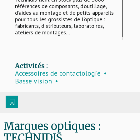
références de composants, d’outillage,
d’aides au montage et de petits appareils
pour tous les grossistes de l'optique :
fabricants, distributeurs, laboratoires,
ateliers de montages…
Activités :
Accessoires de contactologie
Basse vision
Clips solaires et additifs
Consommables en atelier
Lunettes de protection
Outillage et petits matériels
Pansements Orthoptiques
Marques optiques :
Péniches
TECHNIDIS
Prismes et usinage
Surlunettes