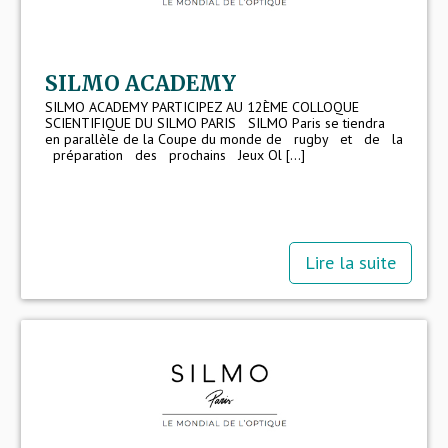
viennent rencontrer leurs
fournisseurs et en trouver de
nouveaux. Ils cherchent
également à rencontrer leurs
SILMO ACADEMY
pairs.
SILMO ACADEMY PARTICIPEZ AU 12ÈME COLLOQUE
SCIENTIFIQUE DU SILMO PARIS SILMO Paris se tiendra
en parallèle de la Coupe du monde de rugby et de la
préparation des prochains Jeux Ol [...]
Lire la suite