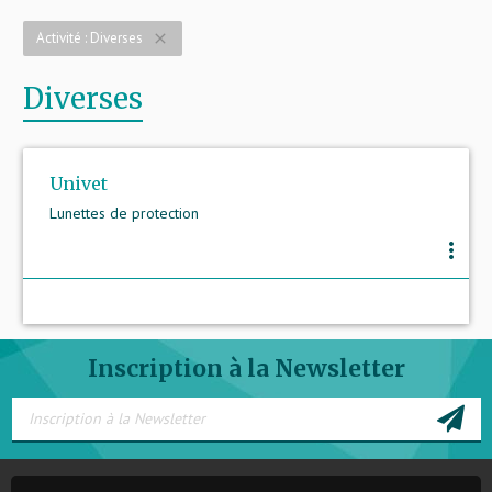
Activité : Diverses
close
Diverses
Univet
Lunettes de protection
more_vert
Inscription à la Newsletter