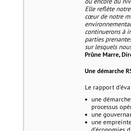
ou encore du niv
Elle reflète notr
cœur de notre mo
environnementaux
continuerons à i
parties prenantes
sur lesquels nou
Prûne Marre, Dir
Une démarche RSE
Le rapport d’év
une démarche 
processus opé
une gouvernan
une empreinte
d’économies d