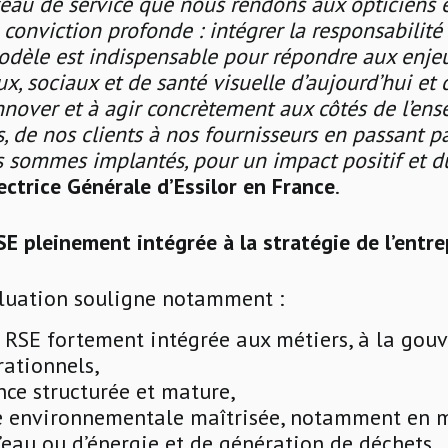
eau de service que nous rendons aux opticiens e
e conviction profonde : intégrer la responsabilité
dèle est indispensable pour répondre aux enje
, sociaux et de santé visuelle d’aujourd’hui et
nnover et à agir concrètement aux côtés de l’en
, de nos clients à nos fournisseurs en passant par
s sommes implantés, pour un impact positif et d
ectrice Générale d’Essilor en France
.
 pleinement intégrée à la stratégie de l’entre
aluation souligne notamment :
RSE fortement intégrée aux métiers, à la gouv
rationnels,
ce structurée et mature,
 environnementale maîtrisée, notamment en 
’eau ou d’énergie et de génération de déchets,