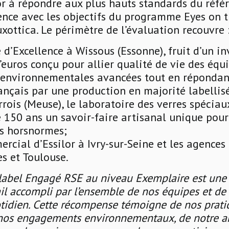
or à répondre aux plus hauts standards du référ
ence avec les objectifs du programme Eyes on 
xottica. Le périmètre de l’évaluation recouvre 
 d’Excellence à Wissous (Essonne), fruit d’un i
euros conçu pour allier qualité de vie des équi
environnementales avancées tout en répondan
ançais par une production en majorité labellis
rois (Meuse), le laboratoire des verres spéciau
e 150 ans un savoir-faire artisanal unique pou
ls horsnormes;
rcial d’Essilor à Ivry-sur-Seine et les agence
s et Toulouse.
 label Engagé RSE au niveau Exemplaire est une
il accompli par l’ensemble de nos équipes et de 
dien. Cette récompense témoigne de nos pratiq
e nos engagements environnementaux, de notre a