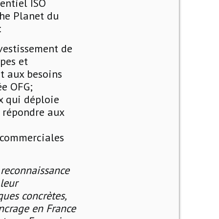
entiel ISO
the Planet du
:
nvestissement de
pes et
t aux besoins
ée OFG;
x qui déploie
r répondre aux
s commerciales
 reconnaissance
leur
ues concrètes,
ncrage en France