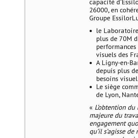
capacité d’Essil
26000, en cohér
Groupe EssilorLu
le Laboratoire
plus de 70M d’
performances 
visuels des Fr
A Ligny-en-Bar
depuis plus d
besoins visue
Le siège comme
de Lyon, Nante
«
L’obtention du
majeure du trava
engagement quoti
qu’il s’agisse d