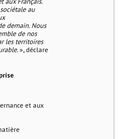
t aux Français.
 sociétale au
ux
 de demain. Nous
semble de nos
 les territoires
urable
. », déclare
prise
ernance et aux
matière