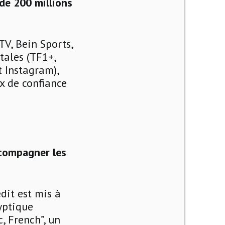
de 200 millions
TV, Bein Sports,
tales (TF1+,
t Instagram),
ix de confiance
compagner les
dit est mis à
ryptique
, French”, un