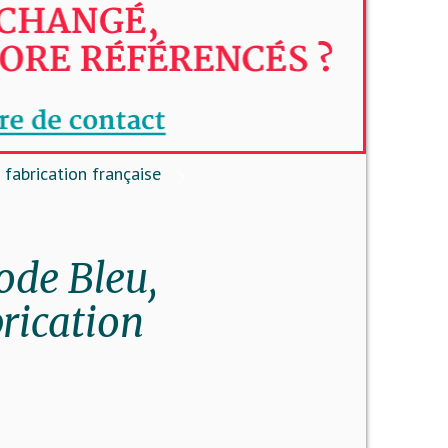
 fabrication française
ode Bleu,
brication