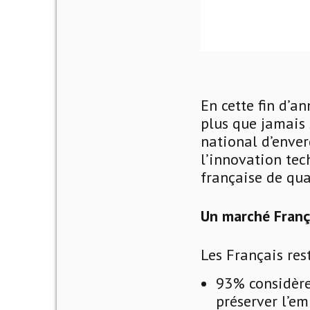
En cette fin d’a
plus que jamais 
national d’enve
l’innovation tec
française de qua
Un marché França
Les Français res
93% considèren
préserver l’em