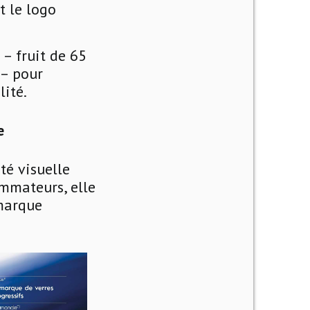
t le logo
 – fruit de 65
 – pour
lité.
e
té visuelle
ommateurs, elle
 marque