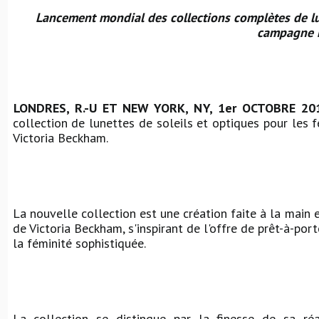
Lancement mondial des collections complètes de lun
campagne 
LONDRES, R.-U ET NEW YORK, NY, 1er OCTOBRE 20
collection de lunettes de soleils et optiques pour les
Victoria Beckham.
La nouvelle collection est une création faite à la main en
de Victoria Beckham, s'inspirant de l'offre de prêt-à-po
la féminité sophistiquée.
La collection se distingue par la finesse de sa réal