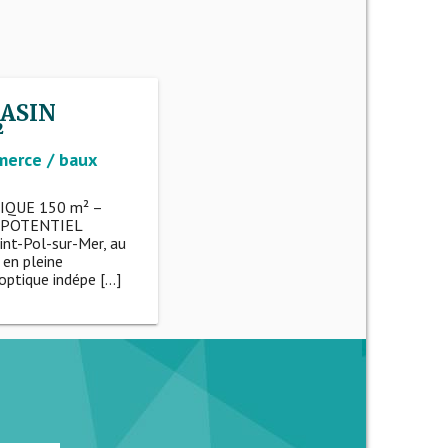
ASIN
²
merce / baux
IQUE 150 m² –
 POTENTIEL
nt-Pol-sur-Mer, au
en pleine
ptique indépe [...]