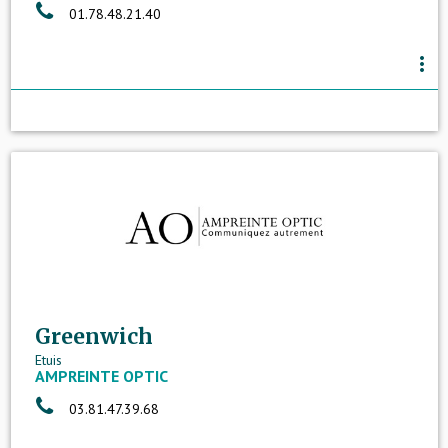
01.78.48.21.40
more_vert
Greenwich
Etuis
AMPREINTE OPTIC
03.81.47.39.68