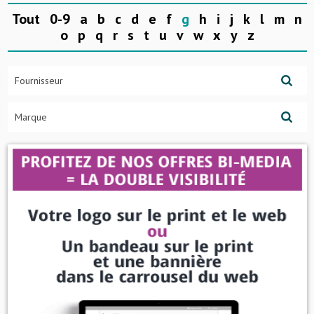
Tout
0-9
a
b
c
d
e
f
g
h
i
j
k
l
m
n
o
p
q
r
s
t
u
v
w
x
y
z