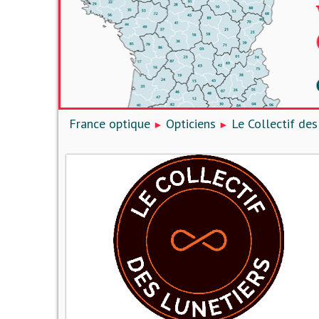
France optique
Opticiens
Le Collectif des