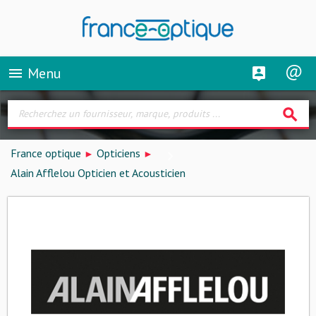
Menu
menu
search
France optique
Opticiens
Alain Afflelou Opticien et Acousticien