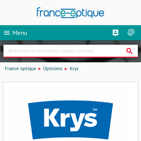
Menu
menu
search
France optique
Opticiens
Krys