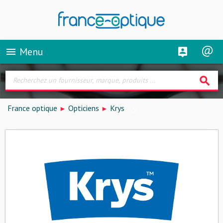
Menu
menu
search
France optique
Opticiens
Krys