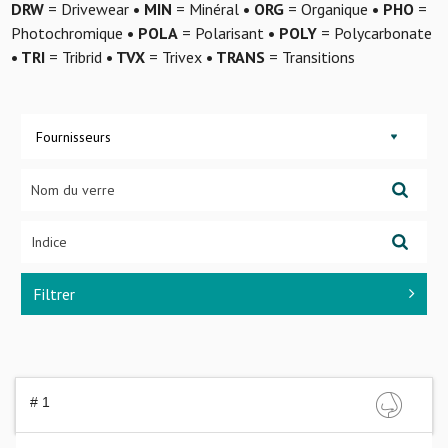
DRW
= Drivewear
• MIN
= Minéral
• ORG
= Organique
• PHO
=
Photochromique
• POLA
= Polarisant
• POLY
= Polycarbonate
• TRI
= Tribrid
• TVX
= Trivex
• TRANS
= Transitions
Fournisseurs
Filtrer
# 1