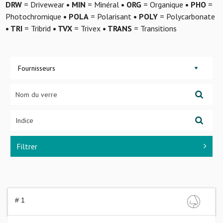
DRW
= Drivewear
• MIN
= Minéral
• ORG
= Organique
• PHO
=
Photochromique
• POLA
= Polarisant
• POLY
= Polycarbonate
• TRI
= Tribrid
• TVX
= Trivex
• TRANS
= Transitions
Fournisseurs
Filtrer
# 1