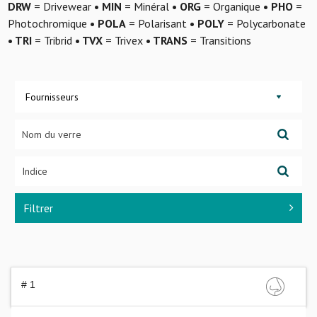
DRW
= Drivewear
• MIN
= Minéral
• ORG
= Organique
• PHO
=
Photochromique
• POLA
= Polarisant
• POLY
= Polycarbonate
• TRI
= Tribrid
• TVX
= Trivex
• TRANS
= Transitions
Fournisseurs
Filtrer
# 1