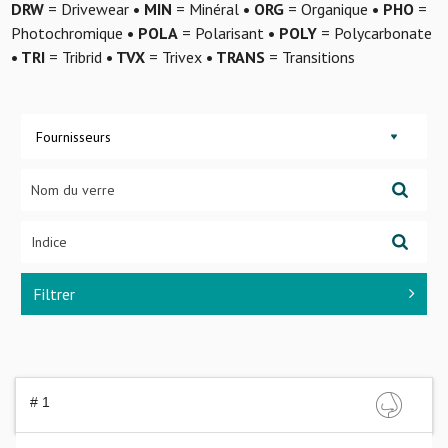
DRW
= Drivewear
• MIN
= Minéral
• ORG
= Organique
• PHO
=
Photochromique
• POLA
= Polarisant
• POLY
= Polycarbonate
• TRI
= Tribrid
• TVX
= Trivex
• TRANS
= Transitions
Fournisseurs
Filtrer
# 1