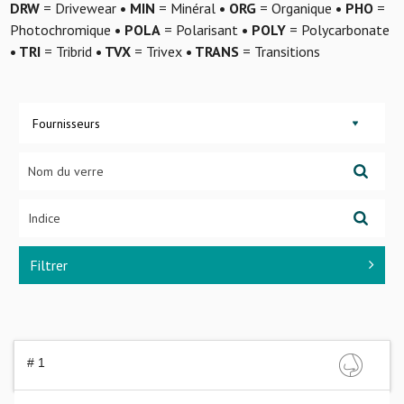
DRW
= Drivewear
• MIN
= Minéral
• ORG
= Organique
• PHO
=
Photochromique
• POLA
= Polarisant
• POLY
= Polycarbonate
• TRI
= Tribrid
• TVX
= Trivex
• TRANS
= Transitions
Fournisseurs
Filtrer
# 1