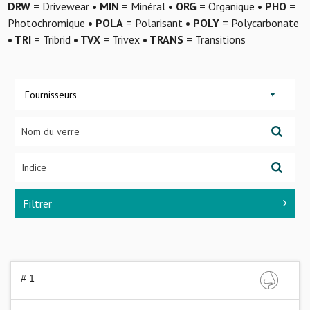
DRW
= Drivewear
• MIN
= Minéral
• ORG
= Organique
• PHO
=
Photochromique
• POLA
= Polarisant
• POLY
= Polycarbonate
• TRI
= Tribrid
• TVX
= Trivex
• TRANS
= Transitions
Fournisseurs
Filtrer
# 1