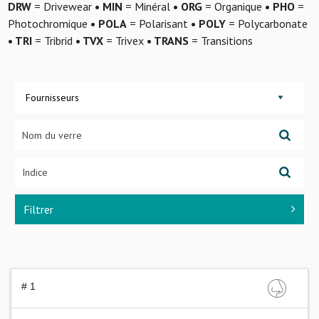
DRW
= Drivewear
• MIN
= Minéral
• ORG
= Organique
• PHO
=
Photochromique
• POLA
= Polarisant
• POLY
= Polycarbonate
• TRI
= Tribrid
• TVX
= Trivex
• TRANS
= Transitions
Fournisseurs
Filtrer
# 1