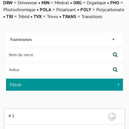
DRW
= Drivewear
• MIN
= Minéral
• ORG
= Organique
• PHO
=
Photochromique
• POLA
= Polarisant
• POLY
= Polycarbonate
• TRI
= Tribrid
• TVX
= Trivex
• TRANS
= Transitions
Fournisseurs
Filtrer
# 1