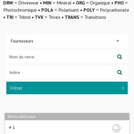
DRW
= Drivewear
• MIN
= Minéral
• ORG
= Organique
• PHO
=
Photochromique
• POLA
= Polarisant
• POLY
= Polycarbonate
• TRI
= Tribrid
• TVX
= Trivex
• TRANS
= Transitions
Fournisseurs
Filtrer
Verres unifocaux
# 1