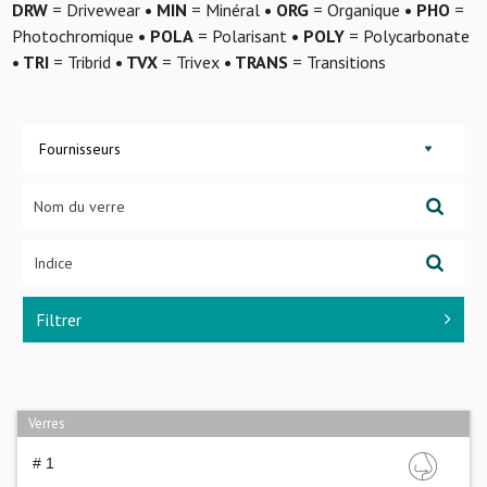
DRW
= Drivewear
• MIN
= Minéral
• ORG
= Organique
• PHO
=
Photochromique
• POLA
= Polarisant
• POLY
= Polycarbonate
• TRI
= Tribrid
• TVX
= Trivex
• TRANS
= Transitions
Fournisseurs
Filtrer
Verres
# 1