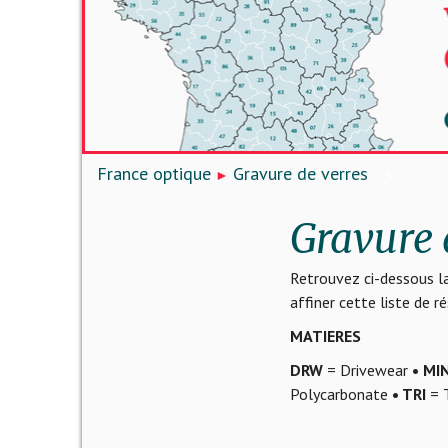
France optique
Gravure de verres
Gravure 
Retrouvez ci-dessous la
affiner cette liste de 
MATIERES
DRW
= Drivewear
• MI
Polycarbonate
• TRI
= T