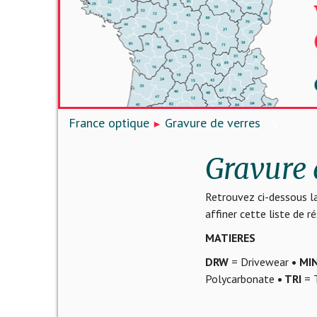
France optique
Gravure de verres
Gravure 
Retrouvez ci-dessous la
affiner cette liste de 
MATIERES
DRW
= Drivewear
• MI
Polycarbonate
• TRI
= T