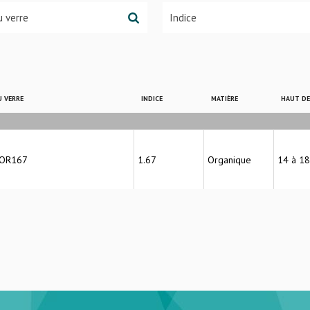
 VERRE
INDICE
MATIÈRE
HAUT D
 OR167
1.67
Organique
14 à 1