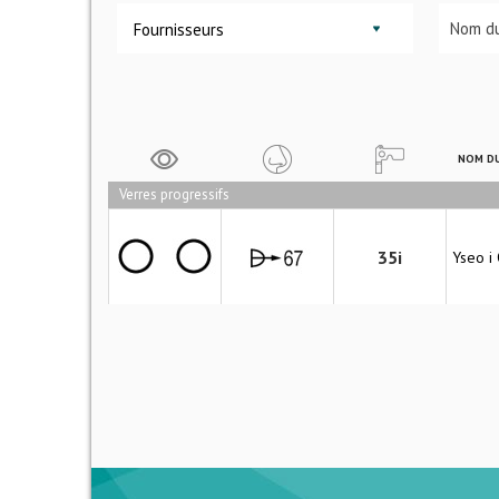
Fournisseurs
NOM DU
Verres progressifs
35i
Yseo i