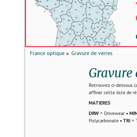
France optique
Gravure de verres
Gravure 
Retrouvez ci-dessous la
affiner cette liste de 
MATIERES
DRW
= Drivewear
• MI
Polycarbonate
• TRI
= T