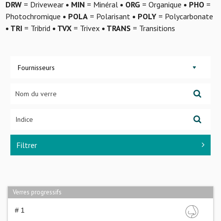
DRW
= Drivewear
• MIN
= Minéral
• ORG
= Organique
• PHO
=
Photochromique
• POLA
= Polarisant
• POLY
= Polycarbonate
• TRI
= Tribrid
• TVX
= Trivex
• TRANS
= Transitions
Fournisseurs
Filtrer
Verres progressifs
# 1