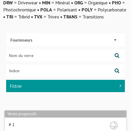
DRW
= Drivewear
• MIN
= Minéral
• ORG
= Organique
• PHO
=
Photochromique
• POLA
= Polarisant
• POLY
= Polycarbonate
• TRI
= Tribrid
• TVX
= Trivex
• TRANS
= Transitions
Fournisseurs
Filtrer
Verres progressifs
# 1