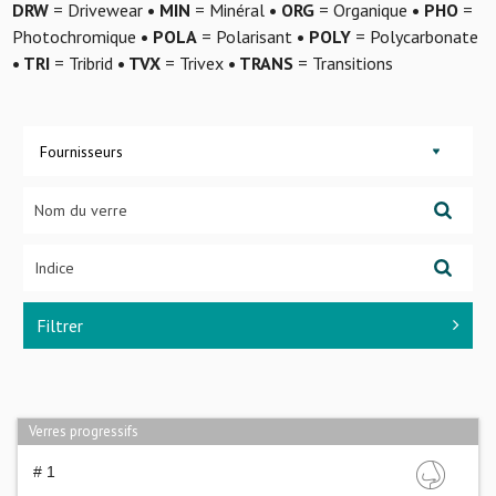
DRW
= Drivewear
• MIN
= Minéral
• ORG
= Organique
• PHO
=
Photochromique
• POLA
= Polarisant
• POLY
= Polycarbonate
• TRI
= Tribrid
• TVX
= Trivex
• TRANS
= Transitions
Fournisseurs
Filtrer
Verres progressifs
# 1