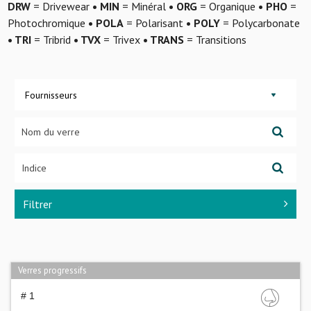
DRW
= Drivewear
• MIN
= Minéral
• ORG
= Organique
• PHO
=
Photochromique
• POLA
= Polarisant
• POLY
= Polycarbonate
• TRI
= Tribrid
• TVX
= Trivex
• TRANS
= Transitions
Fournisseurs
Filtrer
Verres progressifs
# 1