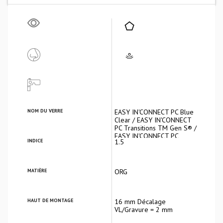
NOM DU VERRE
EASY IN'CONNECT PC Blue
Clear / EASY IN'CONNECT
PC Transitions TM Gen S® /
EASY IN'CONNECT PC
INDICE
1.5
Transitions TM XTRActive®
MATIÈRE
ORG
HAUT DE MONTAGE
16 mm Décalage
VL/Gravure = 2 mm