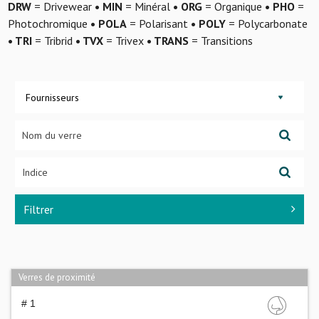
DRW
= Drivewear
• MIN
= Minéral
• ORG
= Organique
• PHO
=
Photochromique
• POLA
= Polarisant
• POLY
= Polycarbonate
• TRI
= Tribrid
• TVX
= Trivex
• TRANS
= Transitions
Fournisseurs
Filtrer
Verres de proximité
# 1