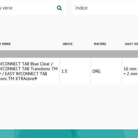
 VERRE
INDICE
MATIÈRE
HAUT D
N'CONNECT TAB Blue Clear /
N'CONNECT TAB Transitions TM
16 mm 
1.5
ORG
 / EASY IN'CONNECT TAB
= 2 mm
tions TM XTRActive®