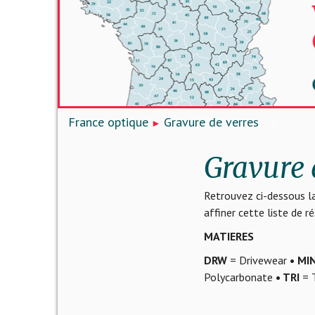
France optique
Gravure de verres
Gravure 
Retrouvez ci-dessous la
affiner cette liste de 
MATIERES
DRW
= Drivewear
• MI
Polycarbonate
• TRI
= T