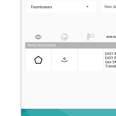
Fournisseurs
NOM DU
Verres de proximité
EASY I
EASY I
Gen S®
Transi