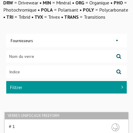
DRW
= Drivewear
• MIN
= Minéral
• ORG
= Organique
• PHO
=
Photochromique
• POLA
= Polarisant
• POLY
= Polycarbonate
• TRI
= Tribrid
• TVX
= Trivex
• TRANS
= Transitions
Fournisseurs
Filtrer
VERRES UNIFOCAUX FREEFORM
# 1