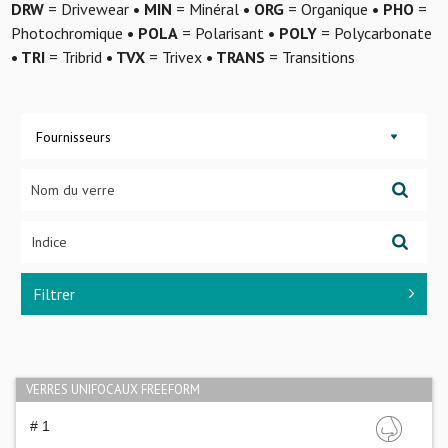
DRW
= Drivewear
• MIN
= Minéral
• ORG
= Organique
• PHO
=
Photochromique
• POLA
= Polarisant
• POLY
= Polycarbonate
• TRI
= Tribrid
• TVX
= Trivex
• TRANS
= Transitions
Fournisseurs
Filtrer
VERRES UNIFOCAUX FREEFORM
# 1